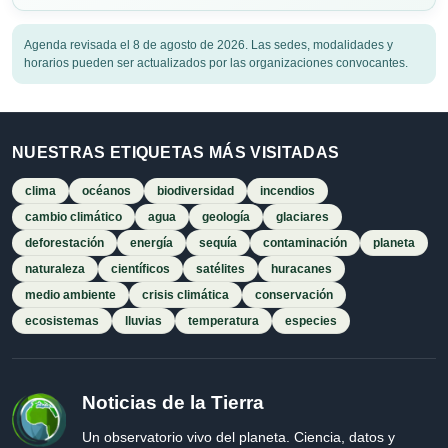
Agenda revisada el 8 de agosto de 2026. Las sedes, modalidades y
horarios pueden ser actualizados por las organizaciones convocantes.
NUESTRAS ETIQUETAS MÁS VISITADAS
clima
océanos
biodiversidad
incendios
cambio climático
agua
geología
glaciares
deforestación
energía
sequía
contaminación
planeta
naturaleza
científicos
satélites
huracanes
medio ambiente
crisis climática
conservación
ecosistemas
lluvias
temperatura
especies
Noticias de la Tierra
Un observatorio vivo del planeta. Ciencia, datos y