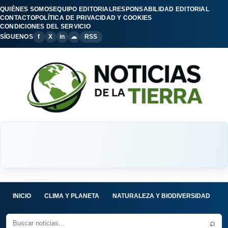
QUIÉNES SOMOS
EQUIPO EDITORIAL
RESPONSABILIDAD EDITORIAL
CONTACTO
POLÍTICA DE PRIVACIDAD Y COOKIES
CONDICIONES DEL SERVICIO
SÍGUENOS
f
X
in
☁
RSS
INICIO
CLIMA Y PLANETA
NATURALEZA Y BIODIVERSIDAD
C
⌕