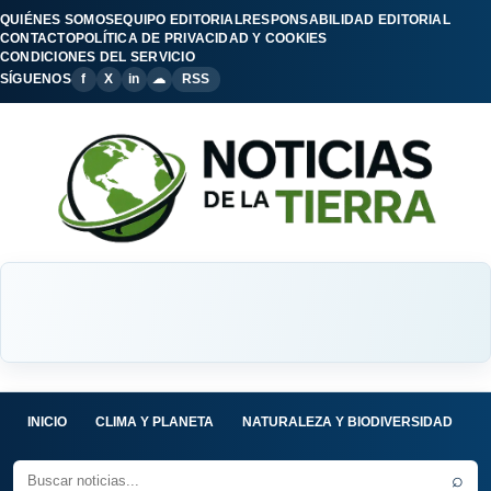
QUIÉNES SOMOS
EQUIPO EDITORIAL
RESPONSABILIDAD EDITORIAL
CONTACTO
POLÍTICA DE PRIVACIDAD Y COOKIES
CONDICIONES DEL SERVICIO
SÍGUENOS
f
X
in
☁
RSS
INICIO
CLIMA Y PLANETA
NATURALEZA Y BIODIVERSIDAD
C
⌕