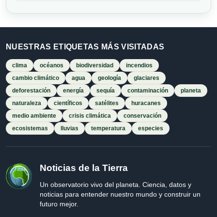
NUESTRAS ETIQUETAS MÁS VISITADAS
clima
océanos
biodiversidad
incendios
cambio climático
agua
geología
glaciares
deforestación
energía
sequía
contaminación
planeta
naturaleza
científicos
satélites
huracanes
medio ambiente
crisis climática
conservación
ecosistemas
lluvias
temperatura
especies
Noticias de la Tierra
Un observatorio vivo del planeta. Ciencia, datos y
noticias para entender nuestro mundo y construir un
futuro mejor.