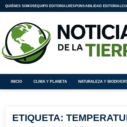
QUIÉNES SOMOS
EQUIPO EDITORIAL
RESPONSABILIDAD EDITORIAL
CO
INICIO
CLIMA Y PLANETA
NATURALEZA Y BIODIVER
ETIQUETA:
TEMPERATU