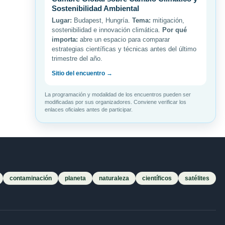
Sostenibilidad Ambiental
Lugar:
Budapest, Hungría.
Tema:
mitigación,
sostenibilidad e innovación climática.
Por qué
importa:
abre un espacio para comparar
estrategias científicas y técnicas antes del último
trimestre del año.
Sitio del encuentro →
La programación y modalidad de los encuentros pueden ser
modificadas por sus organizadores. Conviene verificar los
enlaces oficiales antes de participar.
contaminación
planeta
naturaleza
científicos
satélites