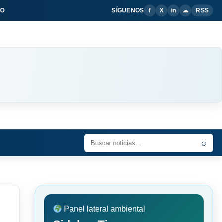
IO
SÍGUENOS
f
X
in
☁
RSS
⌕
Panel lateral ambiental