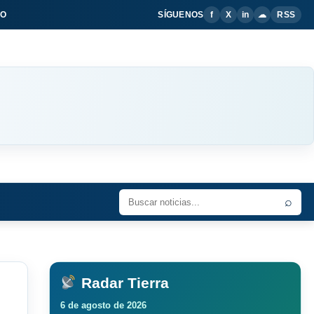
IO
SÍGUENOS
f
X
in
☁
RSS
⌕
Radar Tierra
6 de agosto de 2026