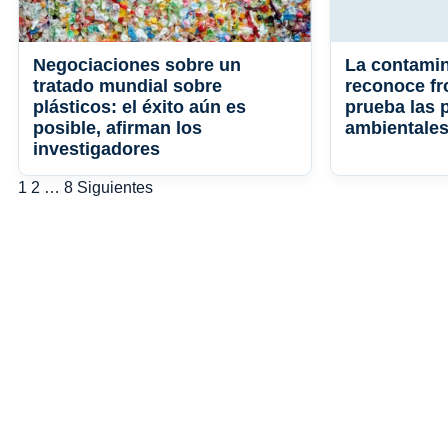
Negociaciones sobre un
La contamin
tratado mundial sobre
reconoce fr
plásticos: el éxito aún es
prueba las p
posible, afirman los
ambientales
investigadores
Paginación
1
2
…
8
Siguientes
de
entradas