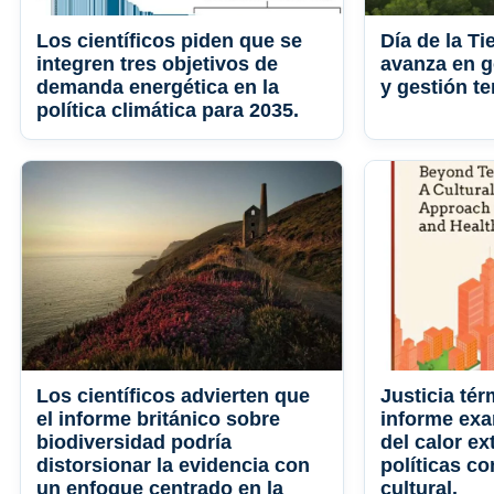
Los científicos piden que se
Día de la T
integren tres objetivos de
avanza en g
demanda energética en la
y gestión te
política climática para 2035.
Los científicos advierten que
Justicia té
el informe británico sobre
informe ex
biodiversidad podría
del calor e
distorsionar la evidencia con
políticas c
un enfoque centrado en la
cultural.