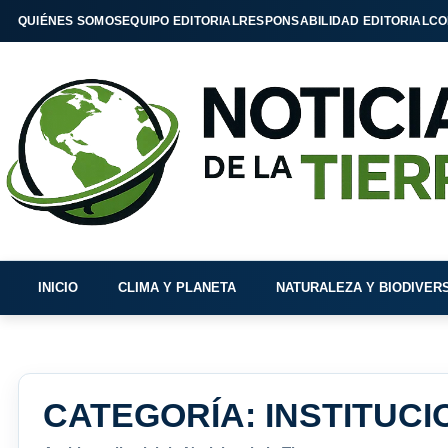
QUIÉNES SOMOS
EQUIPO EDITORIAL
RESPONSABILIDAD EDITORIAL
CO
INICIO
CLIMA Y PLANETA
NATURALEZA Y BIODIVER
CATEGORÍA:
INSTITUCI