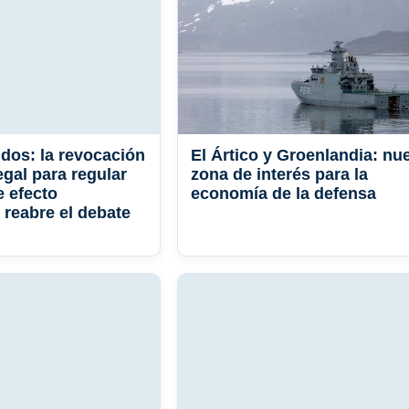
dos: la revocación
El Ártico y Groenlandia: nu
egal para regular
zona de interés para la
e efecto
economía de la defensa
 reabre el debate