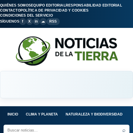
QUIÉNES SOMOS
EQUIPO EDITORIAL
RESPONSABILIDAD EDITORIAL
CONTACTO
POLÍTICA DE PRIVACIDAD Y COOKIES
CONDICIONES DEL SERVICIO
SÍGUENOS
f
X
in
☁
RSS
INICIO
CLIMA Y PLANETA
NATURALEZA Y BIODIVERSIDAD
C
⌕