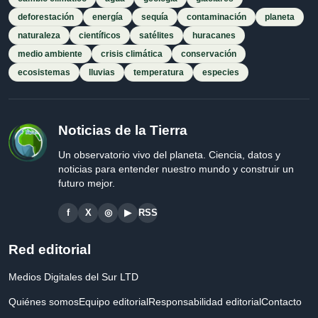
deforestación
energía
sequía
contaminación
planeta
naturaleza
científicos
satélites
huracanes
medio ambiente
crisis climática
conservación
ecosistemas
lluvias
temperatura
especies
Noticias de la Tierra
Un observatorio vivo del planeta. Ciencia, datos y
noticias para entender nuestro mundo y construir un
futuro mejor.
f
X
◎
▶
RSS
Red editorial
Medios Digitales del Sur LTD
Quiénes somos
Equipo editorial
Responsabilidad editorial
Contacto