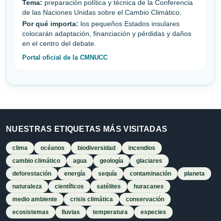
Tema:
preparación política y técnica de la Conferencia
de las Naciones Unidas sobre el Cambio Climático.
Por qué importa:
los pequeños Estados insulares
colocarán adaptación, financiación y pérdidas y daños
en el centro del debate.
Portal oficial de la CMNUCC
NUESTRAS ETIQUETAS MÁS VISITADAS
clima
océanos
biodiversidad
incendios
cambio climático
agua
geología
glaciares
deforestación
energía
sequía
contaminación
planeta
naturaleza
científicos
satélites
huracanes
medio ambiente
crisis climática
conservación
ecosistemas
lluvias
temperatura
especies