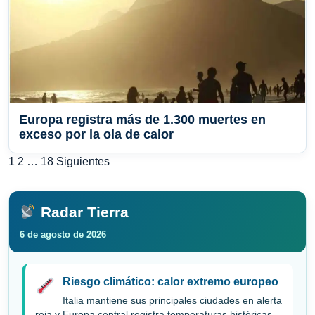
Europa registra más de 1.300 muertes en
exceso por la ola de calor
Paginación
1
2
…
18
Siguientes
de
entradas
Radar Tierra
6 de agosto de 2026
Riesgo climático: calor extremo europeo
Italia mantiene sus principales ciudades en alerta
roja y Europa central registra temperaturas históricas.