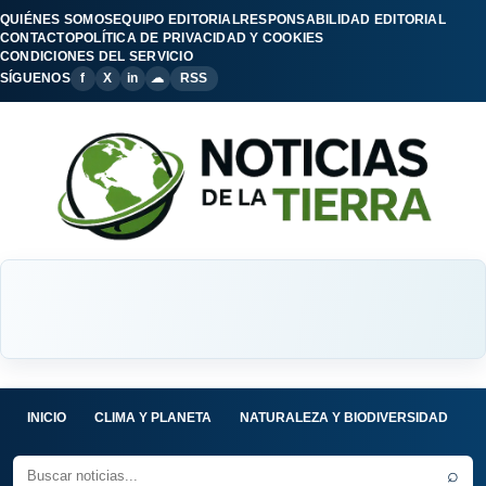
QUIÉNES SOMOS
EQUIPO EDITORIAL
RESPONSABILIDAD EDITORIAL
CONTACTO
POLÍTICA DE PRIVACIDAD Y COOKIES
CONDICIONES DEL SERVICIO
SÍGUENOS
f
X
in
☁
RSS
INICIO
CLIMA Y PLANETA
NATURALEZA Y BIODIVERSIDAD
C
⌕