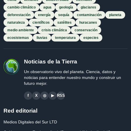
cambio climático
agua
geología
glaciares
deforestación
energía
sequía
contaminación
planeta
naturaleza
científicos
satélites
huracanes
medio ambiente
crisis climática
conservación
ecosistemas
lluvias
temperatura
especies
Noticias de la Tierra
Un observatorio vivo del planeta. Ciencia, datos y
noticias para entender nuestro mundo y construir un
futuro mejor.
f
X
◎
▶
RSS
Red editorial
Medios Digitales del Sur LTD