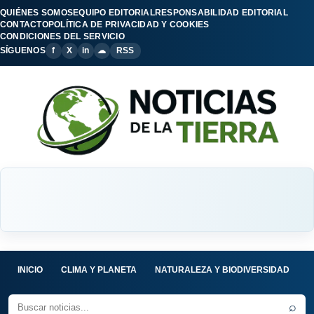
QUIÉNES SOMOS
EQUIPO EDITORIAL
RESPONSABILIDAD EDITORIAL
CONTACTO
POLÍTICA DE PRIVACIDAD Y COOKIES
CONDICIONES DEL SERVICIO
SÍGUENOS
f
X
in
☁
RSS
INICIO
CLIMA Y PLANETA
NATURALEZA Y BIODIVERSIDAD
C
⌕