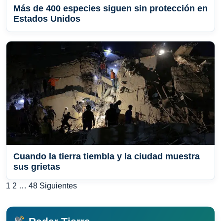
Más de 400 especies siguen sin protección en
Estados Unidos
Cuando la tierra tiembla y la ciudad muestra
sus grietas
Paginación
1
2
…
48
Siguientes
de