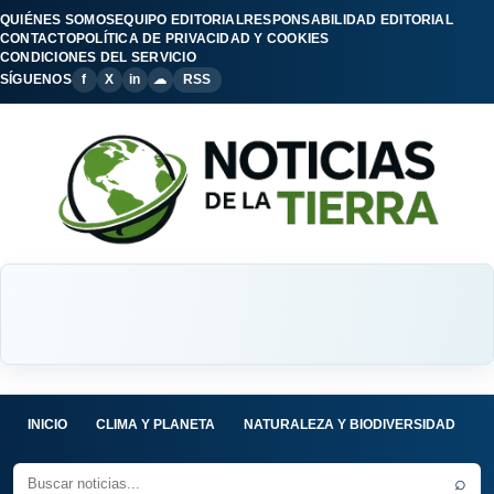
QUIÉNES SOMOS
EQUIPO EDITORIAL
RESPONSABILIDAD EDITORIAL
CONTACTO
POLÍTICA DE PRIVACIDAD Y COOKIES
CONDICIONES DEL SERVICIO
SÍGUENOS
f
X
in
☁
RSS
INICIO
CLIMA Y PLANETA
NATURALEZA Y BIODIVERSIDAD
C
⌕