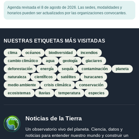
Agenda revisada el 8 de agosto de 2026. Las sedes, modalidades y
horarios pueden ser actualizados por las organizaciones convocantes.
NUESTRAS ETIQUETAS MÁS VISITADAS
clima
océanos
biodiversidad
incendios
cambio climático
agua
geología
glaciares
deforestación
energía
sequía
contaminación
planeta
naturaleza
científicos
satélites
huracanes
medio ambiente
crisis climática
conservación
ecosistemas
lluvias
temperatura
especies
Noticias de la Tierra
Un observatorio vivo del planeta. Ciencia, datos y
noticias para entender nuestro mundo y construir un