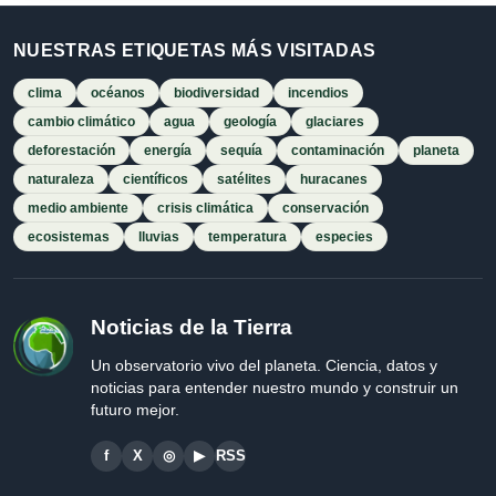
NUESTRAS ETIQUETAS MÁS VISITADAS
clima
océanos
biodiversidad
incendios
cambio climático
agua
geología
glaciares
deforestación
energía
sequía
contaminación
planeta
naturaleza
científicos
satélites
huracanes
medio ambiente
crisis climática
conservación
ecosistemas
lluvias
temperatura
especies
Noticias de la Tierra
Un observatorio vivo del planeta. Ciencia, datos y
noticias para entender nuestro mundo y construir un
futuro mejor.
f
X
◎
▶
RSS