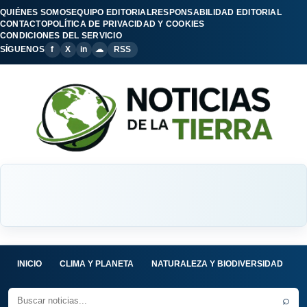
QUIÉNES SOMOS
EQUIPO EDITORIAL
RESPONSABILIDAD EDITORIAL
CONTACTO
POLÍTICA DE PRIVACIDAD Y COOKIES
CONDICIONES DEL SERVICIO
SÍGUENOS
f
X
in
☁
RSS
INICIO
CLIMA Y PLANETA
NATURALEZA Y BIODIVERSIDAD
C
⌕