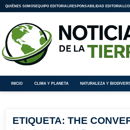
QUIÉNES SOMOS
EQUIPO EDITORIAL
RESPONSABILIDAD EDITORIAL
CO
INICIO
CLIMA Y PLANETA
NATURALEZA Y BIODIVER
ETIQUETA:
THE CONVE