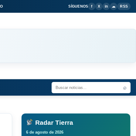
IO
SÍGUENOS
f
X
in
☁
RSS
⌕
Radar Tierra
6 de agosto de 2026