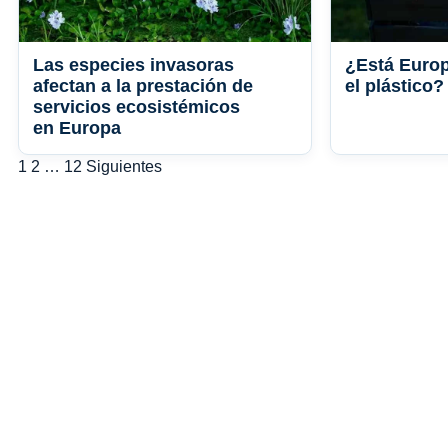
Las especies invasoras
¿Está Europ
afectan a la prestación de
el plástico?
servicios ecosistémicos
en Europa
Paginación
1
2
…
12
Siguientes
de
entradas