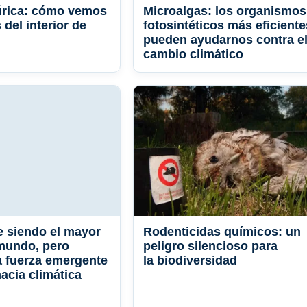
úrica: cómo vemos
Microalgas: los organismos
del interior de
fotosintéticos más eficiente
pueden ayudarnos contra e
cambio climático
e siendo el mayor
Rodenticidas químicos: un
mundo, pero
peligro silencioso para
 fuerza emergente
la biodiversidad
acia climática