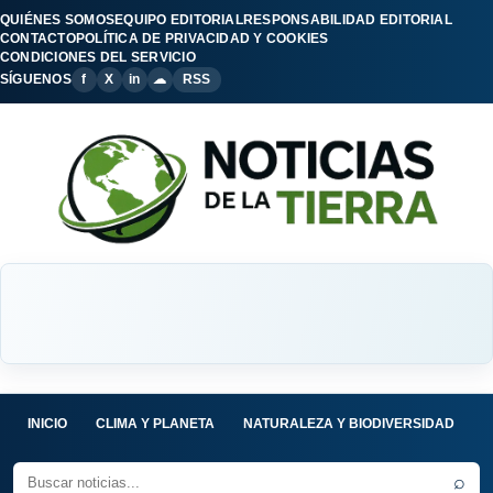
QUIÉNES SOMOS
EQUIPO EDITORIAL
RESPONSABILIDAD EDITORIAL
CONTACTO
POLÍTICA DE PRIVACIDAD Y COOKIES
CONDICIONES DEL SERVICIO
SÍGUENOS
f
X
in
☁
RSS
INICIO
CLIMA Y PLANETA
NATURALEZA Y BIODIVERSIDAD
C
⌕