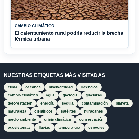
CAMBIO CLIMÁTICO
El calentamiento rural podría reducir la brecha
térmica urbana
NUESTRAS ETIQUETAS MÁS VISITADAS
clima
océanos
biodiversidad
incendios
cambio climático
agua
geología
glaciares
deforestación
energía
sequía
contaminación
planeta
naturaleza
científicos
satélites
huracanes
medio ambiente
crisis climática
conservación
ecosistemas
lluvias
temperatura
especies