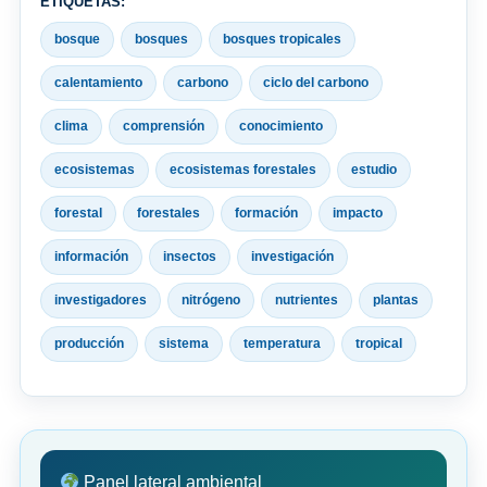
ETIQUETAS:
bosque
bosques
bosques tropicales
calentamiento
carbono
ciclo del carbono
clima
comprensión
conocimiento
ecosistemas
ecosistemas forestales
estudio
forestal
forestales
formación
impacto
información
insectos
investigación
investigadores
nitrógeno
nutrientes
plantas
producción
sistema
temperatura
tropical
Panel lateral ambiental