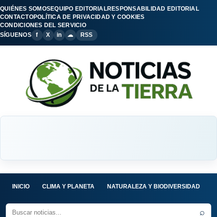
QUIÉNES SOMOS
EQUIPO EDITORIAL
RESPONSABILIDAD EDITORIAL
CONTACTO
POLÍTICA DE PRIVACIDAD Y COOKIES
CONDICIONES DEL SERVICIO
SÍGUENOS
f
X
in
☁
RSS
INICIO
CLIMA Y PLANETA
NATURALEZA Y BIODIVERSIDAD
C
⌕