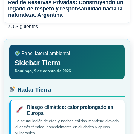
Red de Reservas Privadas: Construyendo un
legado de respeto y responsabilidad hacia la
naturaleza. Argentina
Paginación
1
2
3
Siguientes
de
entradas
Panel lateral ambiental
Sidebar Tierra
Domingo, 9 de agosto de 2026
Radar Tierra
Riesgo climático: calor prolongado en
Europa
La acumulación de días y noches cálidas mantiene elevado
el estrés térmico, especialmente en ciudades y grupos
vulnerables.