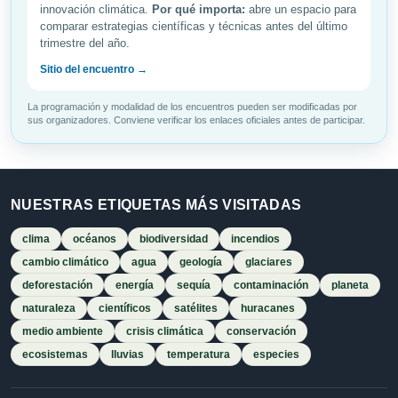
innovación climática.
Por qué importa:
abre un espacio para
comparar estrategias científicas y técnicas antes del último
trimestre del año.
Sitio del encuentro →
La programación y modalidad de los encuentros pueden ser modificadas por
sus organizadores. Conviene verificar los enlaces oficiales antes de participar.
NUESTRAS ETIQUETAS MÁS VISITADAS
clima
océanos
biodiversidad
incendios
cambio climático
agua
geología
glaciares
deforestación
energía
sequía
contaminación
planeta
naturaleza
científicos
satélites
huracanes
medio ambiente
crisis climática
conservación
ecosistemas
lluvias
temperatura
especies