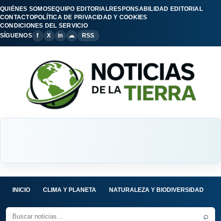
QUIÉNES SOMOS
EQUIPO EDITORIAL
RESPONSABILIDAD EDITORIAL
CONTACTO
POLÍTICA DE PRIVACIDAD Y COOKIES
CONDICIONES DEL SERVICIO
SÍGUENOS
f
X
in
☁
RSS
INICIO
CLIMA Y PLANETA
NATURALEZA Y BIODIVERSIDAD
C
⌕