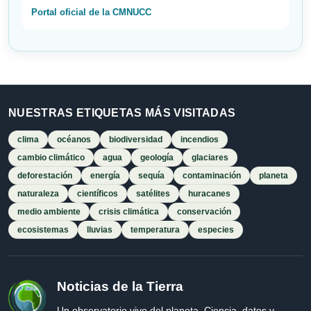
Portal oficial de la CMNUCC
NUESTRAS ETIQUETAS MÁS VISITADAS
clima
océanos
biodiversidad
incendios
cambio climático
agua
geología
glaciares
deforestación
energía
sequía
contaminación
planeta
naturaleza
científicos
satélites
huracanes
medio ambiente
crisis climática
conservación
ecosistemas
lluvias
temperatura
especies
Noticias de la Tierra
Un observatorio vivo del planeta. Ciencia, datos y