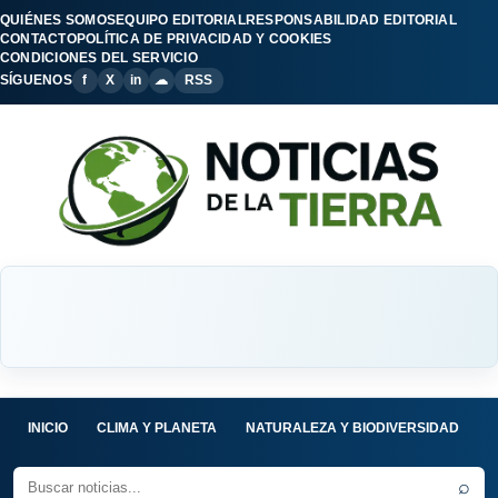
QUIÉNES SOMOS
EQUIPO EDITORIAL
RESPONSABILIDAD EDITORIAL
CONTACTO
POLÍTICA DE PRIVACIDAD Y COOKIES
CONDICIONES DEL SERVICIO
SÍGUENOS
f
X
in
☁
RSS
INICIO
CLIMA Y PLANETA
NATURALEZA Y BIODIVERSIDAD
C
⌕