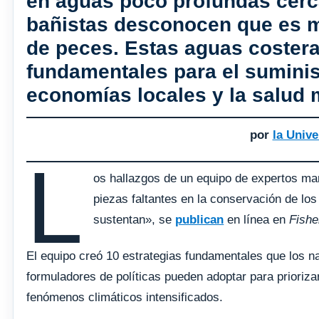
en aguas poco profundas cerc
bañistas desconocen que es m
de peces. Estas aguas coster
fundamentales para el suminis
economías locales y la salud 
por
la Unive
L
os hallazgos de un equipo de expertos mari
piezas faltantes en la conservación de lo
sustentan», se
publican
en línea en
Fishe
El equipo creó 10 estrategias fundamentales que los n
formuladores de políticas pueden adoptar para prioriz
fenómenos climáticos intensificados.