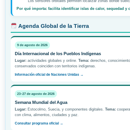
Los sensores orbitales permiten localizar zonas donde suel
Por qué importa: facilita identificar islas de calor, sequedad y
Agenda Global de la Tierra
9 de agosto de 2026
Día Internacional de los Pueblos Indígenas
Lugar:
actividades globales y online.
Tema:
derechos, conocimiento t
conservados coinciden con territorios indígenas.
Información oficial de Naciones Unidas →
23–27 de agosto de 2026
Semana Mundial del Agua
Lugar:
Estocolmo, Suecia, y componentes digitales.
Tema:
cooperac
con clima, alimentos, ciudades y paz.
Consultar programa oficial →