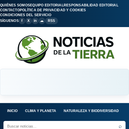
QUIÉNES SOMOS
EQUIPO EDITORIAL
RESPONSABILIDAD EDITORIAL
CONTACTO
POLÍTICA DE PRIVACIDAD Y COOKIES
CONDICIONES DEL SERVICIO
SÍGUENOS
f
X
in
☁
RSS
INICIO
CLIMA Y PLANETA
NATURALEZA Y BIODIVERSIDAD
C
⌕