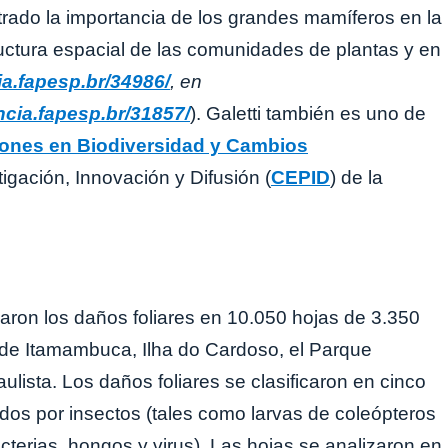
trado la importancia de los grandes mamíferos en la
tructura espacial de las comunidades de plantas y en
a.fapesp.br/34986/
, en
cia.fapesp.br/31857/
). Galetti también es uno de
iones en Biodiversidad y Cambios
tigación, Innovación y Difusión (
CEPID
) de la
izaron los daños foliares en 10.050 hojas de 3.350
s de Itamambuca, Ilha do Cardoso, el Parque
ista. Los daños foliares se clasificaron en cinco
dos por insectos (tales como larvas de coleópteros
terias, hongos y virus). Las hojas se analizaron en