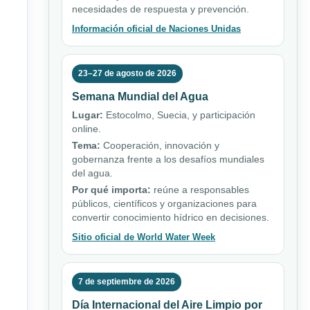
necesidades de respuesta y prevención.
Información oficial de Naciones Unidas
23–27 de agosto de 2026
Semana Mundial del Agua
Lugar:
Estocolmo, Suecia, y participación
online.
Tema:
Cooperación, innovación y
gobernanza frente a los desafíos mundiales
del agua.
Por qué importa:
reúne a responsables
públicos, científicos y organizaciones para
convertir conocimiento hídrico en decisiones.
Sitio oficial de World Water Week
7 de septiembre de 2026
Día Internacional del Aire Limpio por