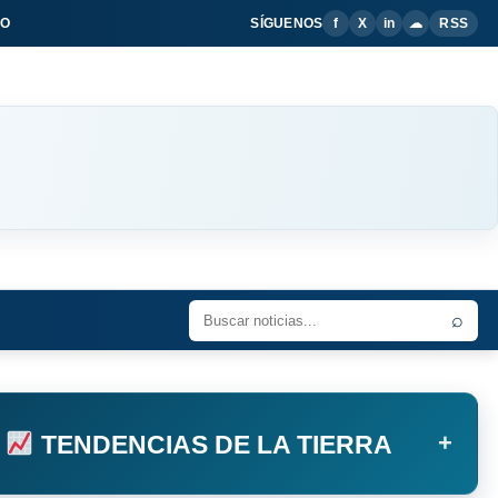
IO
SÍGUENOS
f
X
in
☁
RSS
⌕
+
TENDENCIAS DE LA TIERRA