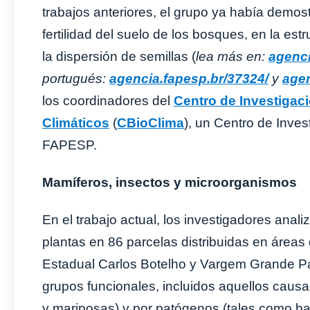
trabajos anteriores, el grupo ya había demos
fertilidad del suelo de los bosques, en la es
la dispersión de semillas (
lea más en:
agenci
portugués:
agencia.fapesp.br/37324/
y
agen
los coordinadores del
Centro de Investigac
Climáticos
(
CBioClima
), un Centro de Inves
FAPESP.
Mamíferos, insectos y microorganismos
En el trabajo actual, los investigadores anal
plantas en 86 parcelas distribuidas en área
Estadual Carlos Botelho y Vargem Grande Paul
grupos funcionales, incluidos aquellos causa
y mariposas) y por patógenos (tales como bac