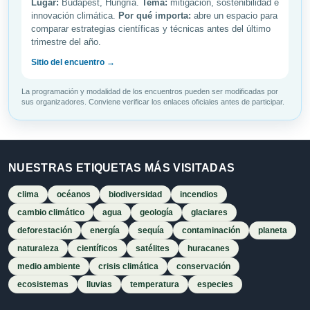
Lugar:
Budapest, Hungría.
Tema:
mitigación, sostenibilidad e
innovación climática.
Por qué importa:
abre un espacio para
comparar estrategias científicas y técnicas antes del último
trimestre del año.
Sitio del encuentro →
La programación y modalidad de los encuentros pueden ser modificadas por
sus organizadores. Conviene verificar los enlaces oficiales antes de participar.
NUESTRAS ETIQUETAS MÁS VISITADAS
clima
océanos
biodiversidad
incendios
cambio climático
agua
geología
glaciares
deforestación
energía
sequía
contaminación
planeta
naturaleza
científicos
satélites
huracanes
medio ambiente
crisis climática
conservación
ecosistemas
lluvias
temperatura
especies