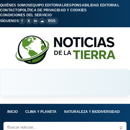
QUIÉNES SOMOS
EQUIPO EDITORIAL
RESPONSABILIDAD EDITORIAL
CONTACTO
POLÍTICA DE PRIVACIDAD Y COOKIES
CONDICIONES DEL SERVICIO
SÍGUENOS
f
X
in
☁
RSS
INICIO
CLIMA Y PLANETA
NATURALEZA Y BIODIVERSIDAD
C
⌕