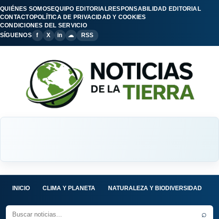
QUIÉNES SOMOS
EQUIPO EDITORIAL
RESPONSABILIDAD EDITORIAL
CONTACTO
POLÍTICA DE PRIVACIDAD Y COOKIES
CONDICIONES DEL SERVICIO
SÍGUENOS
f
X
in
☁
RSS
INICIO
CLIMA Y PLANETA
NATURALEZA Y BIODIVERSIDAD
C
⌕