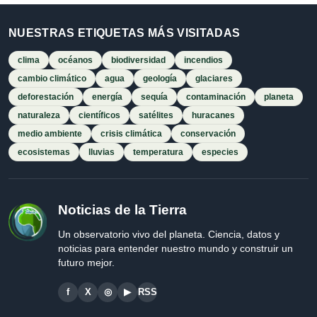
NUESTRAS ETIQUETAS MÁS VISITADAS
clima
océanos
biodiversidad
incendios
cambio climático
agua
geología
glaciares
deforestación
energía
sequía
contaminación
planeta
naturaleza
científicos
satélites
huracanes
medio ambiente
crisis climática
conservación
ecosistemas
lluvias
temperatura
especies
Noticias de la Tierra
Un observatorio vivo del planeta. Ciencia, datos y
noticias para entender nuestro mundo y construir un
futuro mejor.
f
X
◎
▶
RSS