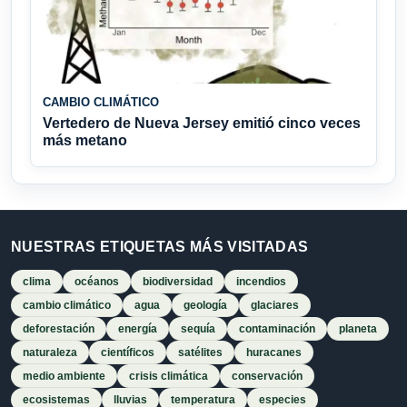
CAMBIO CLIMÁTICO
Vertedero de Nueva Jersey emitió cinco veces
más metano
NUESTRAS ETIQUETAS MÁS VISITADAS
clima
océanos
biodiversidad
incendios
cambio climático
agua
geología
glaciares
deforestación
energía
sequía
contaminación
planeta
naturaleza
científicos
satélites
huracanes
medio ambiente
crisis climática
conservación
ecosistemas
lluvias
temperatura
especies