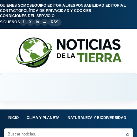
QUIÉNES SOMOS
EQUIPO EDITORIAL
RESPONSABILIDAD EDITORIAL
CONTACTO
POLÍTICA DE PRIVACIDAD Y COOKIES
CONDICIONES DEL SERVICIO
SÍGUENOS
f
X
in
☁
RSS
INICIO
CLIMA Y PLANETA
NATURALEZA Y BIODIVERSIDAD
C
⌕