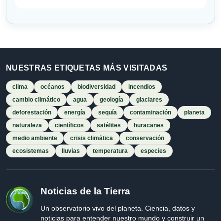
NUESTRAS ETIQUETAS MÁS VISITADAS
clima
océanos
biodiversidad
incendios
cambio climático
agua
geología
glaciares
deforestación
energía
sequía
contaminación
planeta
naturaleza
científicos
satélites
huracanes
medio ambiente
crisis climática
conservación
ecosistemas
lluvias
temperatura
especies
Noticias de la Tierra
Un observatorio vivo del planeta. Ciencia, datos y
noticias para entender nuestro mundo y construir un