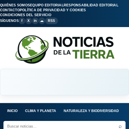
QUIÉNES SOMOS
EQUIPO EDITORIAL
RESPONSABILIDAD EDITORIAL
CONTACTO
POLÍTICA DE PRIVACIDAD Y COOKIES
CONDICIONES DEL SERVICIO
SÍGUENOS
f
X
in
☁
RSS
INICIO
CLIMA Y PLANETA
NATURALEZA Y BIODIVERSIDAD
C
⌕