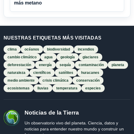
más metano
NUESTRAS ETIQUETAS MÁS VISITADAS
clima
océanos
biodiversidad
incendios
cambio climático
agua
geología
glaciares
deforestación
energía
sequía
contaminación
planeta
naturaleza
científicos
satélites
huracanes
medio ambiente
crisis climática
conservación
ecosistemas
lluvias
temperatura
especies
Noticias de la Tierra
Un observatorio vivo del planeta. Ciencia, datos y
noticias para entender nuestro mundo y construir un