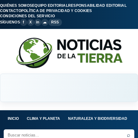
QUIÉNES SOMOS
EQUIPO EDITORIAL
RESPONSABILIDAD EDITORIAL
CONTACTO
POLÍTICA DE PRIVACIDAD Y COOKIES
CONDICIONES DEL SERVICIO
SÍGUENOS
f
X
in
☁
RSS
INICIO
CLIMA Y PLANETA
NATURALEZA Y BIODIVERSIDAD
C
⌕