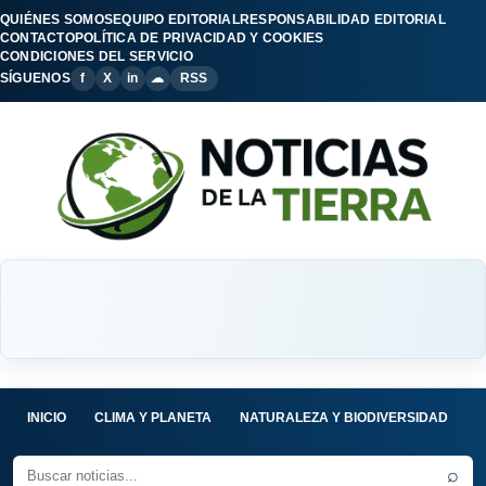
QUIÉNES SOMOS
EQUIPO EDITORIAL
RESPONSABILIDAD EDITORIAL
CONTACTO
POLÍTICA DE PRIVACIDAD Y COOKIES
CONDICIONES DEL SERVICIO
SÍGUENOS
f
X
in
☁
RSS
INICIO
CLIMA Y PLANETA
NATURALEZA Y BIODIVERSIDAD
C
⌕