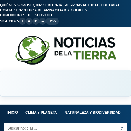
QUIÉNES SOMOS
EQUIPO EDITORIAL
RESPONSABILIDAD EDITORIAL
CONTACTO
POLÍTICA DE PRIVACIDAD Y COOKIES
CONDICIONES DEL SERVICIO
SÍGUENOS
f
X
in
☁
RSS
INICIO
CLIMA Y PLANETA
NATURALEZA Y BIODIVERSIDAD
C
⌕