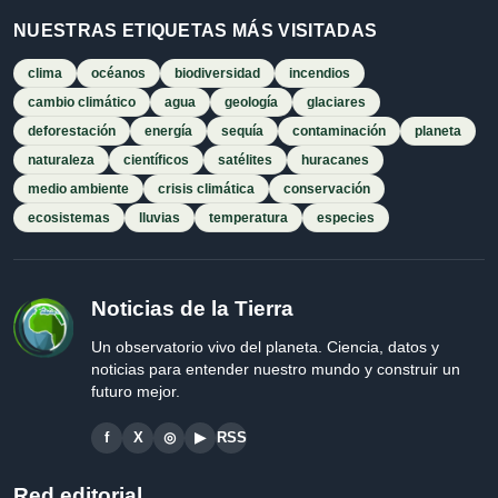
NUESTRAS ETIQUETAS MÁS VISITADAS
clima
océanos
biodiversidad
incendios
cambio climático
agua
geología
glaciares
deforestación
energía
sequía
contaminación
planeta
naturaleza
científicos
satélites
huracanes
medio ambiente
crisis climática
conservación
ecosistemas
lluvias
temperatura
especies
Noticias de la Tierra
Un observatorio vivo del planeta. Ciencia, datos y
noticias para entender nuestro mundo y construir un
futuro mejor.
f
X
◎
▶
RSS
Red editorial