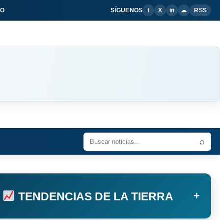
IO
SÍGUENOS
f
X
in
☁
RSS
⌕
+
TENDENCIAS DE LA TIERRA