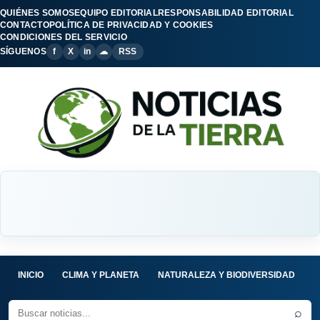
QUIÉNES SOMOS
EQUIPO EDITORIAL
RESPONSABILIDAD EDITORIAL
CONTACTO
POLÍTICA DE PRIVACIDAD Y COOKIES
CONDICIONES DEL SERVICIO
SÍGUENOS
f
X
in
☁
RSS
INICIO
CLIMA Y PLANETA
NATURALEZA Y BIODIVERSIDAD
C
⌕