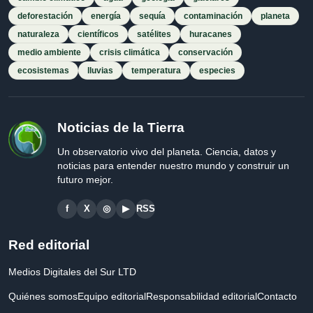
deforestación
energía
sequía
contaminación
planeta
naturaleza
científicos
satélites
huracanes
medio ambiente
crisis climática
conservación
ecosistemas
lluvias
temperatura
especies
Noticias de la Tierra
Un observatorio vivo del planeta. Ciencia, datos y
noticias para entender nuestro mundo y construir un
futuro mejor.
f
X
◎
▶
RSS
Red editorial
Medios Digitales del Sur LTD
Quiénes somos
Equipo editorial
Responsabilidad editorial
Contacto