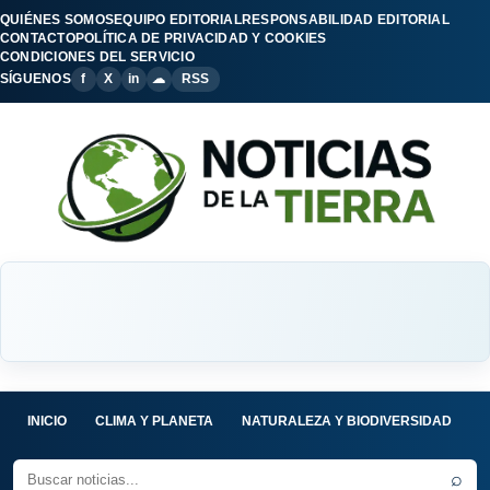
QUIÉNES SOMOS
EQUIPO EDITORIAL
RESPONSABILIDAD EDITORIAL
CONTACTO
POLÍTICA DE PRIVACIDAD Y COOKIES
CONDICIONES DEL SERVICIO
SÍGUENOS
f
X
in
☁
RSS
INICIO
CLIMA Y PLANETA
NATURALEZA Y BIODIVERSIDAD
C
⌕