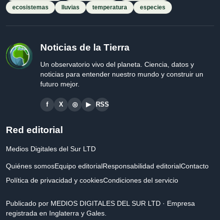
ecosistemas
lluvias
temperatura
especies
Noticias de la Tierra
Un observatorio vivo del planeta. Ciencia, datos y
noticias para entender nuestro mundo y construir un
futuro mejor.
f
X
◎
▶
RSS
Red editorial
Medios Digitales del Sur LTD
Quiénes somos
Equipo editorial
Responsabilidad editorial
Contacto
Política de privacidad y cookies
Condiciones del servicio
Publicado por MEDIOS DIGITALES DEL SUR LTD · Empresa
registrada en Inglaterra y Gales.