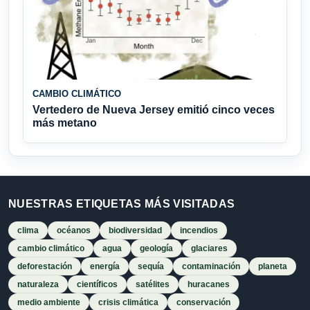
CAMBIO CLIMÁTICO
Vertedero de Nueva Jersey emitió cinco veces
más metano
NUESTRAS ETIQUETAS MÁS VISITADAS
clima
océanos
biodiversidad
incendios
cambio climático
agua
geología
glaciares
deforestación
energía
sequía
contaminación
planeta
naturaleza
científicos
satélites
huracanes
medio ambiente
crisis climática
conservación