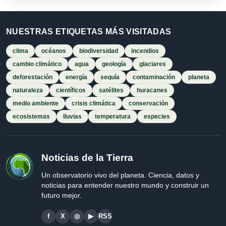
NUESTRAS ETIQUETAS MÁS VISITADAS
clima
océanos
biodiversidad
incendios
cambio climático
agua
geología
glaciares
deforestación
energía
sequía
contaminación
planeta
naturaleza
científicos
satélites
huracanes
medio ambiente
crisis climática
conservación
ecosistemas
lluvias
temperatura
especies
Noticias de la Tierra
Un observatorio vivo del planeta. Ciencia, datos y
noticias para entender nuestro mundo y construir un
futuro mejor.
f
X
◎
▶
RSS