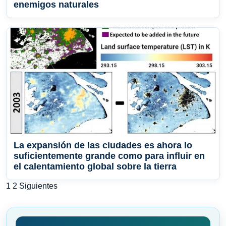
enemigos naturales
La expansión de las ciudades es ahora lo
suficientemente grande como para influir en
el calentamiento global sobre la tierra
Paginación
1
2
Siguientes
de
entradas