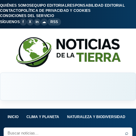
QUIÉNES SOMOS
EQUIPO EDITORIAL
RESPONSABILIDAD EDITORIAL
CONTACTO
POLÍTICA DE PRIVACIDAD Y COOKIES
CONDICIONES DEL SERVICIO
SÍGUENOS
f
X
in
☁
RSS
INICIO
CLIMA Y PLANETA
NATURALEZA Y BIODIVERSIDAD
C
⌕