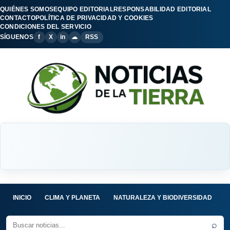
QUIÉNES SOMOS
EQUIPO EDITORIAL
RESPONSABILIDAD EDITORIAL
CONTACTO
POLÍTICA DE PRIVACIDAD Y COOKIES
CONDICIONES DEL SERVICIO
SÍGUENOS
f
X
in
☁
RSS
INICIO
CLIMA Y PLANETA
NATURALEZA Y BIODIVERSIDAD
C
⌕