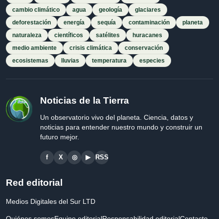
cambio climático
agua
geología
glaciares
deforestación
energía
sequía
contaminación
planeta
naturaleza
científicos
satélites
huracanes
medio ambiente
crisis climática
conservación
ecosistemas
lluvias
temperatura
especies
Noticias de la Tierra
Un observatorio vivo del planeta. Ciencia, datos y
noticias para entender nuestro mundo y construir un
futuro mejor.
f
X
◎
▶
RSS
Red editorial
Medios Digitales del Sur LTD
Quiénes somos
Equipo editorial
Responsabilidad editorial
Contacto