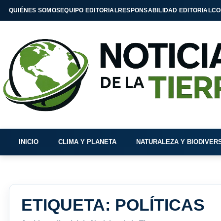
QUIÉNES SOMOS
EQUIPO EDITORIAL
RESPONSABILIDAD EDITORIAL
CO
INICIO
CLIMA Y PLANETA
NATURALEZA Y BIODIVER
ETIQUETA:
POLÍTICAS