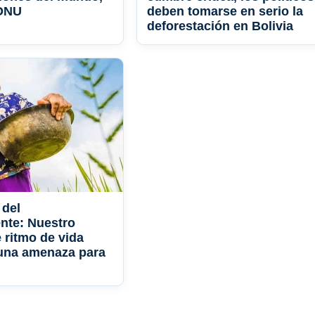
 ONU
deben tomarse en serio la
deforestación en Bolivia
 del
nte: Nuestro
 ritmo de vida
 una amenaza para