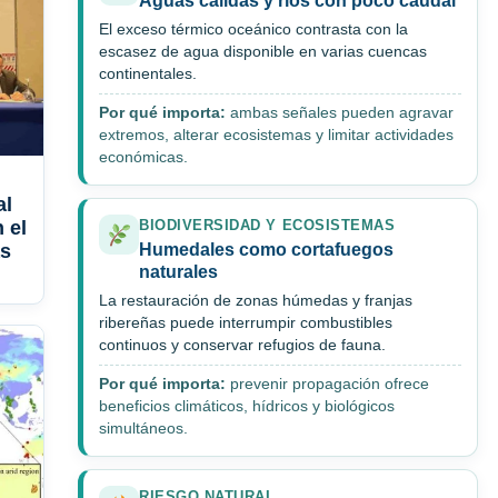
Aguas cálidas y ríos con poco caudal
El exceso térmico oceánico contrasta con la
escasez de agua disponible en varias cuencas
continentales.
Por qué importa:
ambas señales pueden agravar
extremos, alterar ecosistemas y limitar actividades
económicas.
al
 el
BIODIVERSIDAD Y ECOSISTEMAS
as
Humedales como cortafuegos
naturales
La restauración de zonas húmedas y franjas
ribereñas puede interrumpir combustibles
continuos y conservar refugios de fauna.
Por qué importa:
prevenir propagación ofrece
beneficios climáticos, hídricos y biológicos
simultáneos.
RIESGO NATURAL