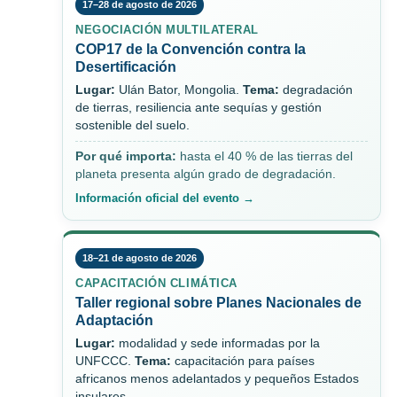
17–28 de agosto de 2026
NEGOCIACIÓN MULTILATERAL
COP17 de la Convención contra la
Desertificación
Lugar:
Ulán Bator, Mongolia.
Tema:
degradación
de tierras, resiliencia ante sequías y gestión
sostenible del suelo.
Por qué importa:
hasta el 40 % de las tierras del
planeta presenta algún grado de degradación.
Información oficial del evento →
18–21 de agosto de 2026
CAPACITACIÓN CLIMÁTICA
Taller regional sobre Planes Nacionales de
Adaptación
Lugar:
modalidad y sede informadas por la
UNFCCC.
Tema:
capacitación para países
africanos menos adelantados y pequeños Estados
insulares.