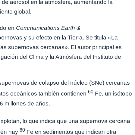
 de aerosol en la atmósfera, aumentando la
ento global.
ado en
Communications Earth &
rnovas y su efecto en la Tierra. Se titula «La
 las supernovas cercanas». El autor principal es
ación del Clima y la Atmósfera del Instituto de
e supernovas de colapso del núcleo (SNe) cercanas
60
entos oceánicos también contienen
Fe, un isótopo
,6 millones de años.
xplotan, lo que indica que una supernova cercana
60
bién hay
Fe en sedimentos que indican otra