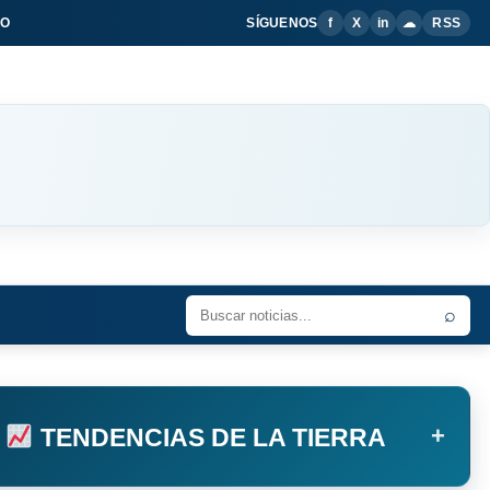
IO
SÍGUENOS
f
X
in
☁
RSS
⌕
+
TENDENCIAS DE LA TIERRA