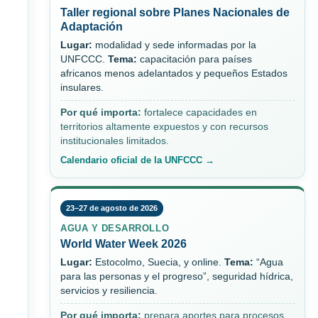
Taller regional sobre Planes Nacionales de
Adaptación
Lugar:
modalidad y sede informadas por la
UNFCCC.
Tema:
capacitación para países
africanos menos adelantados y pequeños Estados
insulares.
Por qué importa:
fortalece capacidades en
territorios altamente expuestos y con recursos
institucionales limitados.
Calendario oficial de la UNFCCC →
23–27 de agosto de 2026
AGUA Y DESARROLLO
World Water Week 2026
Lugar:
Estocolmo, Suecia, y online.
Tema:
“Agua
para las personas y el progreso”, seguridad hídrica,
servicios y resiliencia.
Por qué importa:
prepara aportes para procesos