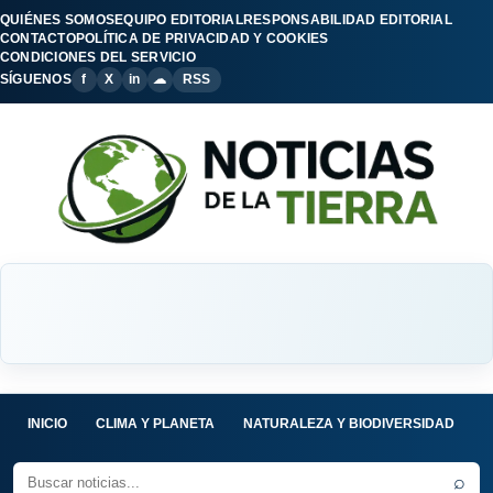
QUIÉNES SOMOS
EQUIPO EDITORIAL
RESPONSABILIDAD EDITORIAL
CONTACTO
POLÍTICA DE PRIVACIDAD Y COOKIES
CONDICIONES DEL SERVICIO
SÍGUENOS
f
X
in
☁
RSS
INICIO
CLIMA Y PLANETA
NATURALEZA Y BIODIVERSIDAD
C
⌕