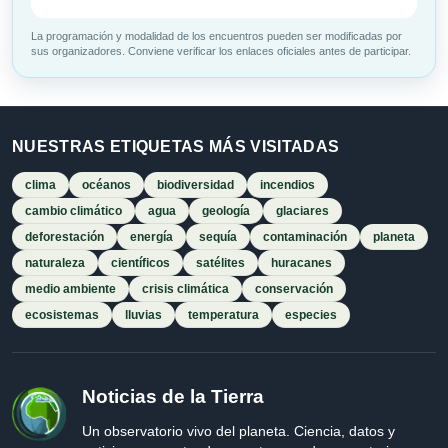
La programación y modalidad de los encuentros pueden ser modificadas por
sus organizadores. Conviene verificar los enlaces oficiales antes de participar.
NUESTRAS ETIQUETAS MÁS VISITADAS
clima
océanos
biodiversidad
incendios
cambio climático
agua
geología
glaciares
deforestación
energía
sequía
contaminación
planeta
naturaleza
científicos
satélites
huracanes
medio ambiente
crisis climática
conservación
ecosistemas
lluvias
temperatura
especies
Noticias de la Tierra
Un observatorio vivo del planeta. Ciencia, datos y