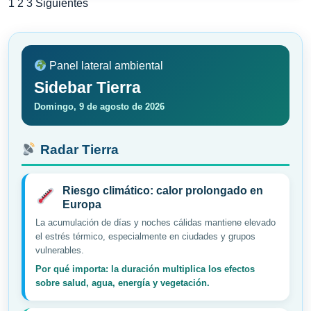
Paginación
1
2
3
Siguientes
de
entradas
Panel lateral ambiental
Sidebar Tierra
Domingo, 9 de agosto de 2026
Radar Tierra
Riesgo climático: calor prolongado en
Europa
La acumulación de días y noches cálidas mantiene elevado
el estrés térmico, especialmente en ciudades y grupos
vulnerables.
Por qué importa: la duración multiplica los efectos
sobre salud, agua, energía y vegetación.