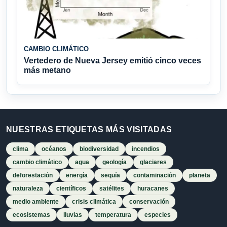
CAMBIO CLIMÁTICO
Vertedero de Nueva Jersey emitió cinco veces
más metano
NUESTRAS ETIQUETAS MÁS VISITADAS
clima
océanos
biodiversidad
incendios
cambio climático
agua
geología
glaciares
deforestación
energía
sequía
contaminación
planeta
naturaleza
científicos
satélites
huracanes
medio ambiente
crisis climática
conservación
ecosistemas
lluvias
temperatura
especies