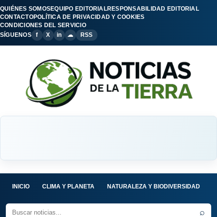
QUIÉNES SOMOS
EQUIPO EDITORIAL
RESPONSABILIDAD EDITORIAL
CONTACTO
POLÍTICA DE PRIVACIDAD Y COOKIES
CONDICIONES DEL SERVICIO
SÍGUENOS
f
X
in
☁
RSS
INICIO
CLIMA Y PLANETA
NATURALEZA Y BIODIVERSIDAD
C
⌕