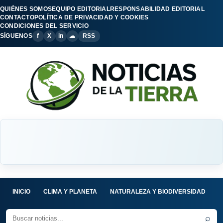
QUIÉNES SOMOS
EQUIPO EDITORIAL
RESPONSABILIDAD EDITORIAL
CONTACTO
POLÍTICA DE PRIVACIDAD Y COOKIES
CONDICIONES DEL SERVICIO
SÍGUENOS
f
X
in
☁
RSS
INICIO
CLIMA Y PLANETA
NATURALEZA Y BIODIVERSIDAD
C
⌕