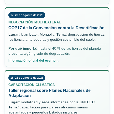
17–28 de agosto de 2026
NEGOCIACIÓN MULTILATERAL
COP17 de la Convención contra la Desertificación
Lugar:
Ulán Bator, Mongolia.
Tema:
degradación de tierras,
resiliencia ante sequías y gestión sostenible del suelo.
Por qué importa:
hasta el 40 % de las tierras del planeta
presenta algún grado de degradación.
Información oficial del evento →
18–21 de agosto de 2026
CAPACITACIÓN CLIMÁTICA
Taller regional sobre Planes Nacionales de
Adaptación
Lugar:
modalidad y sede informadas por la UNFCCC.
Tema:
capacitación para países africanos menos
adelantados y pequeños Estados insulares.