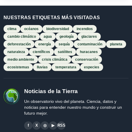
NUESTRAS ETIQUETAS MÁS VISITADAS
clima
océanos
biodiversidad
incendios
cambio climático
agua
geología
glaciares
deforestación
energía
sequía
contaminación
planeta
naturaleza
científicos
satélites
huracanes
medio ambiente
crisis climática
conservación
ecosistemas
lluvias
temperatura
especies
Noticias de la Tierra
Un observatorio vivo del planeta. Ciencia, datos y
noticias para entender nuestro mundo y construir un
futuro mejor.
f
X
◎
▶
RSS