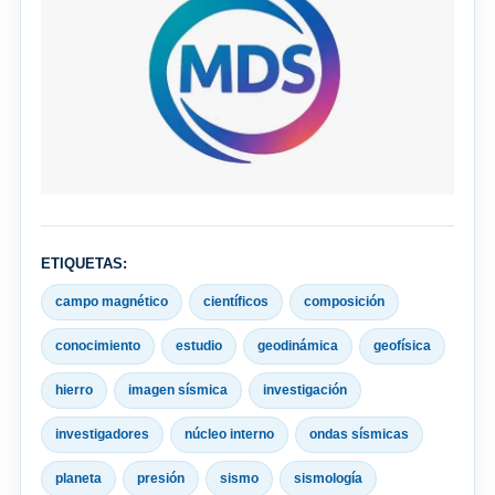
ETIQUETAS:
campo magnético
científicos
composición
conocimiento
estudio
geodinámica
geofísica
hierro
imagen sísmica
investigación
investigadores
núcleo interno
ondas sísmicas
planeta
presión
sismo
sismología