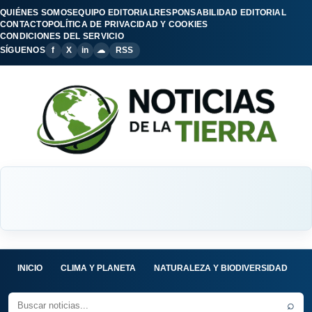
QUIÉNES SOMOS
EQUIPO EDITORIAL
RESPONSABILIDAD EDITORIAL
CONTACTO
POLÍTICA DE PRIVACIDAD Y COOKIES
CONDICIONES DEL SERVICIO
SÍGUENOS
f
X
in
☁
RSS
INICIO
CLIMA Y PLANETA
NATURALEZA Y BIODIVERSIDAD
C
⌕