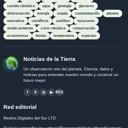
cambio climático
agua
geología
glaciares
deforestación
energía
sequía
contaminación
planeta
naturaleza
científicos
satélites
huracanes
medio ambiente
crisis climática
conservación
ecosistemas
lluvias
temperatura
especies
Noticias de la Tierra
Un observatorio vivo del planeta. Ciencia, datos y
noticias para entender nuestro mundo y construir un
futuro mejor.
f
X
◎
▶
RSS
Red editorial
Medios Digitales del Sur LTD
Quiénes somos
Equipo editorial
Responsabilidad editorial
Contacto