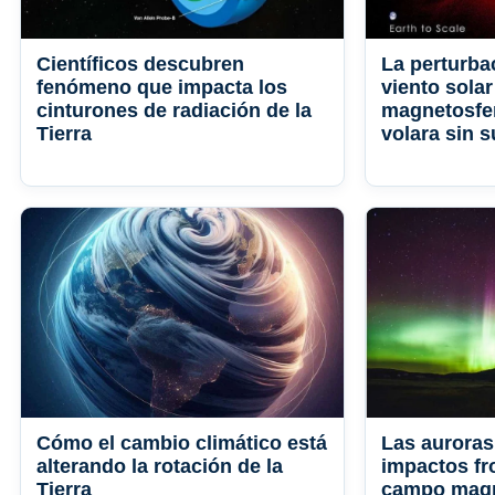
Científicos descubren
La perturba
fenómeno que impacta los
viento sola
cinturones de radiación de la
magnetosfer
Tierra
volara sin s
Cómo el cambio climático está
Las auroras
alterando la rotación de la
impactos fro
Tierra
campo magné