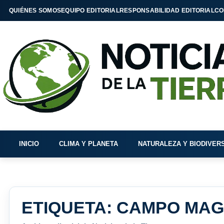
QUIÉNES SOMOS
EQUIPO EDITORIAL
RESPONSABILIDAD EDITORIAL
CO
INICIO
CLIMA Y PLANETA
NATURALEZA Y BIODIVER
ETIQUETA:
CAMPO MAG