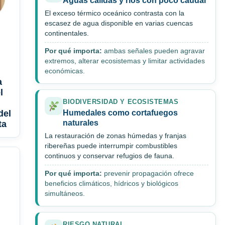
Aguas cálidas y ríos con poco caudal
El exceso térmico oceánico contrasta con la
escasez de agua disponible en varias cuencas
continentales.
Por qué importa:
ambas señales pueden agravar
extremos, alterar ecosistemas y limitar actividades
económicas.
a
l
BIODIVERSIDAD Y ECOSISTEMAS
del
Humedales como cortafuegos
naturales
ta
La restauración de zonas húmedas y franjas
ribereñas puede interrumpir combustibles
continuos y conservar refugios de fauna.
Por qué importa:
prevenir propagación ofrece
beneficios climáticos, hídricos y biológicos
simultáneos.
RIESGO NATURAL