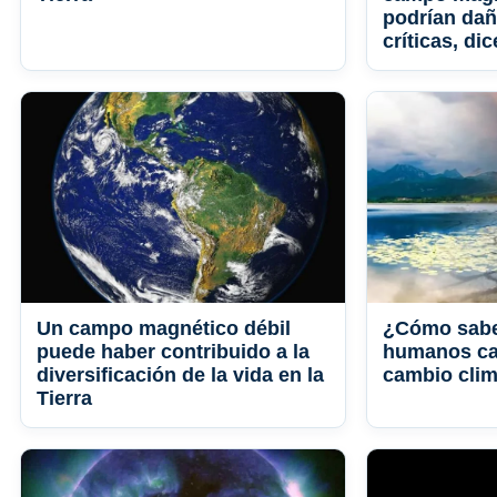
podrían dañ
críticas, dic
Un campo magnético débil
¿Cómo sabe
puede haber contribuido a la
humanos ca
diversificación de la vida en la
cambio clim
Tierra