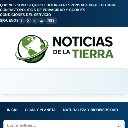
QUIÉNES SOMOS
EQUIPO EDITORIAL
RESPONSABILIDAD EDITORIAL
CONTACTO
POLÍTICA DE PRIVACIDAD Y COOKIES
CONDICIONES DEL SERVICIO
SÍGUENOS
f
X
in
☁
RSS
INICIO
CLIMA Y PLANETA
NATURALEZA Y BIODIVERSIDAD
C
⌕