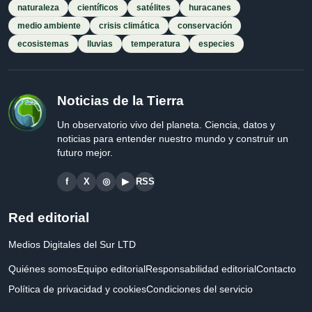
naturaleza
científicos
satélites
huracanes
medio ambiente
crisis climática
conservación
ecosistemas
lluvias
temperatura
especies
Noticias de la Tierra
Un observatorio vivo del planeta. Ciencia, datos y
noticias para entender nuestro mundo y construir un
futuro mejor.
f
X
◎
▶
RSS
Red editorial
Medios Digitales del Sur LTD
Quiénes somos
Equipo editorial
Responsabilidad editorial
Contacto
Política de privacidad y cookies
Condiciones del servicio