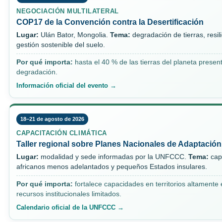
NEGOCIACIÓN MULTILATERAL
COP17 de la Convención contra la Desertificación
Lugar:
Ulán Bator, Mongolia.
Tema:
degradación de tierras, resil
gestión sostenible del suelo.
Por qué importa:
hasta el 40 % de las tierras del planeta prese
degradación.
Información oficial del evento →
18–21 de agosto de 2026
CAPACITACIÓN CLIMÁTICA
Taller regional sobre Planes Nacionales de Adaptación
Lugar:
modalidad y sede informadas por la UNFCCC.
Tema:
capa
africanos menos adelantados y pequeños Estados insulares.
Por qué importa:
fortalece capacidades en territorios altamente
recursos institucionales limitados.
Calendario oficial de la UNFCCC →