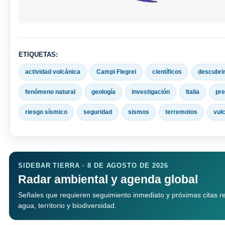
ETIQUETAS:
actividad volcánica
Campi Flegrei
científicos
descubri
fenómeno natural
geología
investigación
Italia
pre
riesgo sísmico
seguridad
sismos
terremotos
vul
SIDEBAR TIERRA · 8 DE AGOSTO DE 2026
Radar ambiental y agenda global
Señales que requieren seguimiento inmediato y próximas citas re
agua, territorio y biodiversidad.