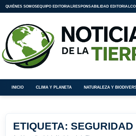
QUIÉNES SOMOS
EQUIPO EDITORIAL
RESPONSABILIDAD EDITORIAL
CO
INICIO
CLIMA Y PLANETA
NATURALEZA Y BIODIVER
ETIQUETA:
SEGURIDAD