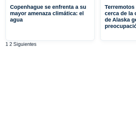
Copenhague se enfrenta a su
Terremotos 
mayor amenaza climática: el
cerca de la
agua
de Alaska g
preocupaci
Paginación
1
2
Siguientes
de
entradas