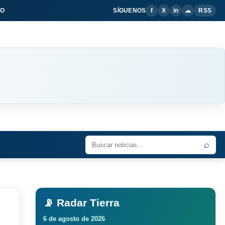
IO
SÍGUENOS
f
X
in
☁
RSS
⌕
📡 Radar Tierra
6 de agosto de 2026