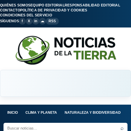
QUIÉNES SOMOS
EQUIPO EDITORIAL
RESPONSABILIDAD EDITORIAL
CONTACTO
POLÍTICA DE PRIVACIDAD Y COOKIES
CONDICIONES DEL SERVICIO
SÍGUENOS
f
X
in
☁
RSS
INICIO
CLIMA Y PLANETA
NATURALEZA Y BIODIVERSIDAD
C
⌕