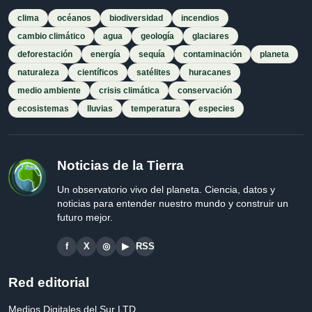
clima
océanos
biodiversidad
incendios
cambio climático
agua
geología
glaciares
deforestación
energía
sequía
contaminación
planeta
naturaleza
científicos
satélites
huracanes
medio ambiente
crisis climática
conservación
ecosistemas
lluvias
temperatura
especies
Noticias de la Tierra
Un observatorio vivo del planeta. Ciencia, datos y
noticias para entender nuestro mundo y construir un
futuro mejor.
f
X
◎
▶
RSS
Red editorial
Medios Digitales del Sur LTD