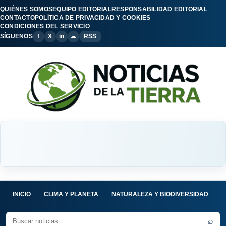
QUIÉNES SOMOS
EQUIPO EDITORIAL
RESPONSABILIDAD EDITORIAL
CONTACTO
POLÍTICA DE PRIVACIDAD Y COOKIES
CONDICIONES DEL SERVICIO
SÍGUENOS
f
X
in
☁
RSS
INICIO
CLIMA Y PLANETA
NATURALEZA Y BIODIVERSIDAD
C
⌕