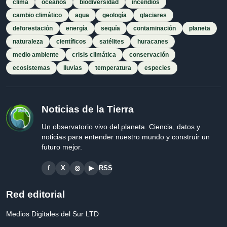
clima
océanos
biodiversidad
incendios
cambio climático
agua
geología
glaciares
deforestación
energía
sequía
contaminación
planeta
naturaleza
científicos
satélites
huracanes
medio ambiente
crisis climática
conservación
ecosistemas
lluvias
temperatura
especies
Noticias de la Tierra
Un observatorio vivo del planeta. Ciencia, datos y
noticias para entender nuestro mundo y construir un
futuro mejor.
f
X
◎
▶
RSS
Red editorial
Medios Digitales del Sur LTD