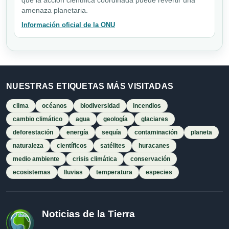
amenaza planetaria.
Información oficial de la ONU
NUESTRAS ETIQUETAS MÁS VISITADAS
clima
océanos
biodiversidad
incendios
cambio climático
agua
geología
glaciares
deforestación
energía
sequía
contaminación
planeta
naturaleza
científicos
satélites
huracanes
medio ambiente
crisis climática
conservación
ecosistemas
lluvias
temperatura
especies
Noticias de la Tierra