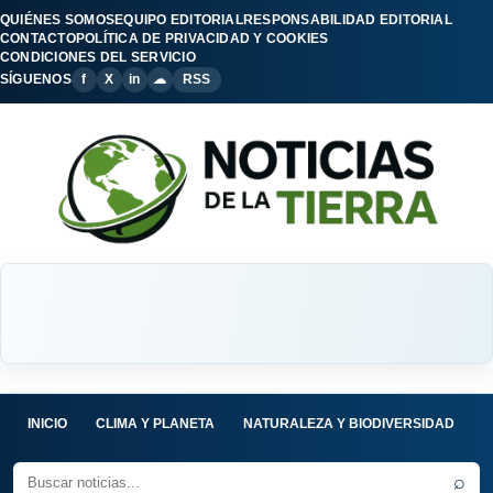
QUIÉNES SOMOS
EQUIPO EDITORIAL
RESPONSABILIDAD EDITORIAL
CONTACTO
POLÍTICA DE PRIVACIDAD Y COOKIES
CONDICIONES DEL SERVICIO
SÍGUENOS
f
X
in
☁
RSS
INICIO
CLIMA Y PLANETA
NATURALEZA Y BIODIVERSIDAD
C
⌕