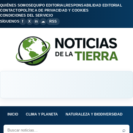
QUIÉNES SOMOS
EQUIPO EDITORIAL
RESPONSABILIDAD EDITORIAL
CONTACTO
POLÍTICA DE PRIVACIDAD Y COOKIES
CONDICIONES DEL SERVICIO
SÍGUENOS
f
X
in
☁
RSS
INICIO
CLIMA Y PLANETA
NATURALEZA Y BIODIVERSIDAD
C
⌕