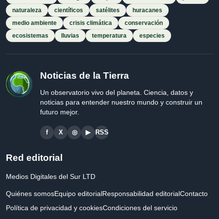
naturaleza
científicos
satélites
huracanes
medio ambiente
crisis climática
conservación
ecosistemas
lluvias
temperatura
especies
Noticias de la Tierra
Un observatorio vivo del planeta. Ciencia, datos y
noticias para entender nuestro mundo y construir un
futuro mejor.
f
X
◎
▶
RSS
Red editorial
Medios Digitales del Sur LTD
Quiénes somos
Equipo editorial
Responsabilidad editorial
Contacto
Política de privacidad y cookies
Condiciones del servicio