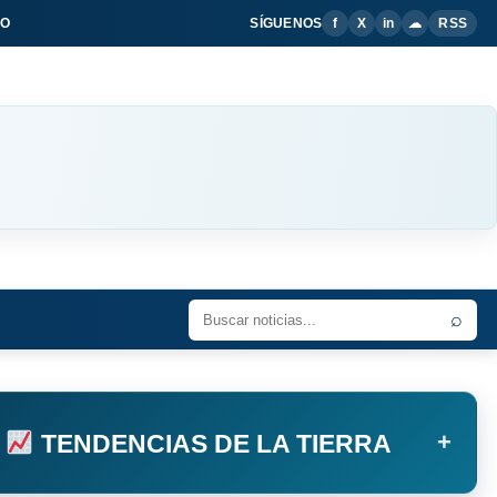
IO
SÍGUENOS
f
X
in
☁
RSS
⌕
+
TENDENCIAS DE LA TIERRA