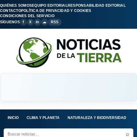
QUIÉNES SOMOS
EQUIPO EDITORIAL
RESPONSABILIDAD EDITORIAL
CONTACTO
POLÍTICA DE PRIVACIDAD Y COOKIES
CONDICIONES DEL SERVICIO
SÍGUENOS
f
X
in
☁
RSS
INICIO
CLIMA Y PLANETA
NATURALEZA Y BIODIVERSIDAD
C
⌕