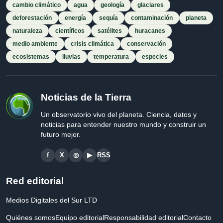
cambio climático
agua
geología
glaciares
deforestación
energía
sequía
contaminación
planeta
naturaleza
científicos
satélites
huracanes
medio ambiente
crisis climática
conservación
ecosistemas
lluvias
temperatura
especies
Noticias de la Tierra
Un observatorio vivo del planeta. Ciencia, datos y
noticias para entender nuestro mundo y construir un
futuro mejor.
f
X
◎
▶
RSS
Red editorial
Medios Digitales del Sur LTD
Quiénes somos
Equipo editorial
Responsabilidad editorial
Contacto