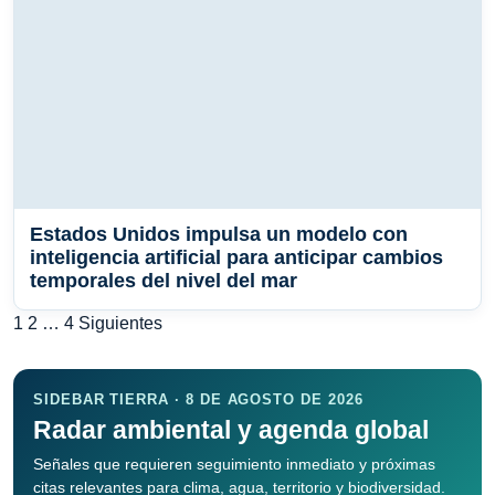
Estados Unidos impulsa un modelo con
inteligencia artificial para anticipar cambios
temporales del nivel del mar
Paginación
1
2
…
4
Siguientes
de
entradas
SIDEBAR TIERRA · 8 DE AGOSTO DE 2026
Radar ambiental y agenda global
Señales que requieren seguimiento inmediato y próximas
citas relevantes para clima, agua, territorio y biodiversidad.