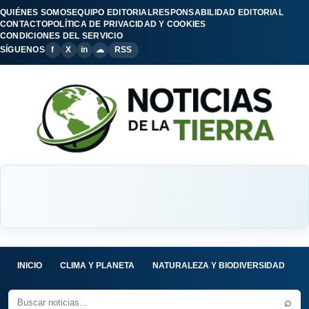
QUIÉNES SOMOS
EQUIPO EDITORIAL
RESPONSABILIDAD EDITORIAL
CONTACTO
POLÍTICA DE PRIVACIDAD Y COOKIES
CONDICIONES DEL SERVICIO
SÍGUENOS
f
X
in
☁
RSS
INICIO
CLIMA Y PLANETA
NATURALEZA Y BIODIVERSIDAD
C
⌕