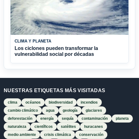
CLIMA Y PLANETA
Los ciclones pueden transformar la
vulnerabilidad social por décadas
NUESTRAS ETIQUETAS MÁS VISITADAS
clima
océanos
biodiversidad
incendios
cambio climático
agua
geología
glaciares
deforestación
energía
sequía
contaminación
planeta
naturaleza
científicos
satélites
huracanes
medio ambiente
crisis climática
conservación