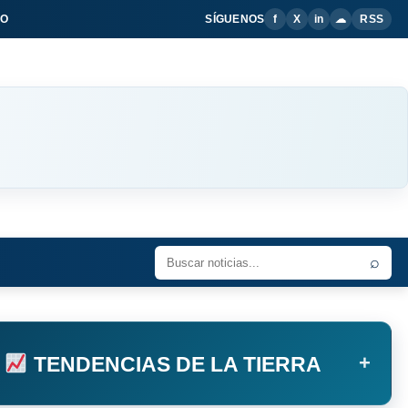
IO
SÍGUENOS
f
X
in
☁
RSS
⌕
+
TENDENCIAS DE LA TIERRA