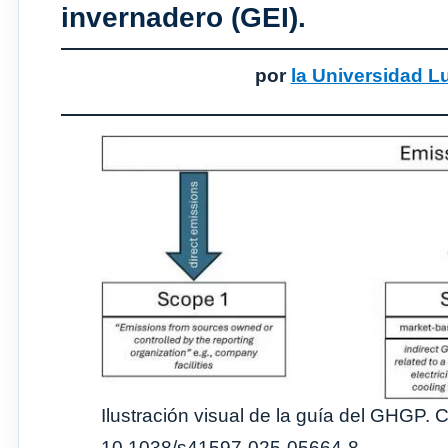
invernadero (GEI).
por
la Universidad L
Ilustración visual de la guía del GHGP. C
10.1038/s41597-025-05664-8