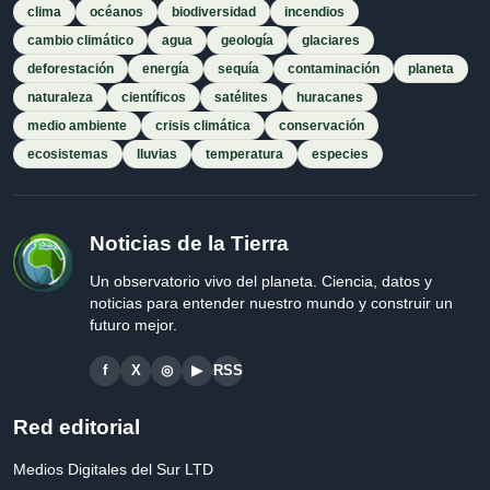
clima
océanos
biodiversidad
incendios
cambio climático
agua
geología
glaciares
deforestación
energía
sequía
contaminación
planeta
naturaleza
científicos
satélites
huracanes
medio ambiente
crisis climática
conservación
ecosistemas
lluvias
temperatura
especies
Noticias de la Tierra
Un observatorio vivo del planeta. Ciencia, datos y
noticias para entender nuestro mundo y construir un
futuro mejor.
f
X
◎
▶
RSS
Red editorial
Medios Digitales del Sur LTD