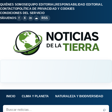
QUIÉNES SOMOS
EQUIPO EDITORIAL
RESPONSABILIDAD EDITORIAL
CONTACTO
POLÍTICA DE PRIVACIDAD Y COOKIES
CONDICIONES DEL SERVICIO
SÍGUENOS
f
X
in
☁
RSS
INICIO
CLIMA Y PLANETA
NATURALEZA Y BIODIVERSIDAD
C
⌕