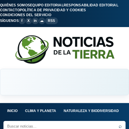
QUIÉNES SOMOS
EQUIPO EDITORIAL
RESPONSABILIDAD EDITORIAL
CONTACTO
POLÍTICA DE PRIVACIDAD Y COOKIES
CONDICIONES DEL SERVICIO
SÍGUENOS
f
X
in
☁
RSS
INICIO
CLIMA Y PLANETA
NATURALEZA Y BIODIVERSIDAD
C
⌕