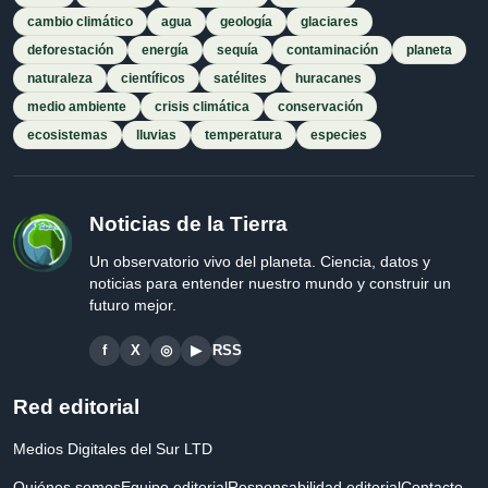
cambio climático
agua
geología
glaciares
deforestación
energía
sequía
contaminación
planeta
naturaleza
científicos
satélites
huracanes
medio ambiente
crisis climática
conservación
ecosistemas
lluvias
temperatura
especies
Noticias de la Tierra
Un observatorio vivo del planeta. Ciencia, datos y
noticias para entender nuestro mundo y construir un
futuro mejor.
f
X
◎
▶
RSS
Red editorial
Medios Digitales del Sur LTD
Quiénes somos
Equipo editorial
Responsabilidad editorial
Contacto