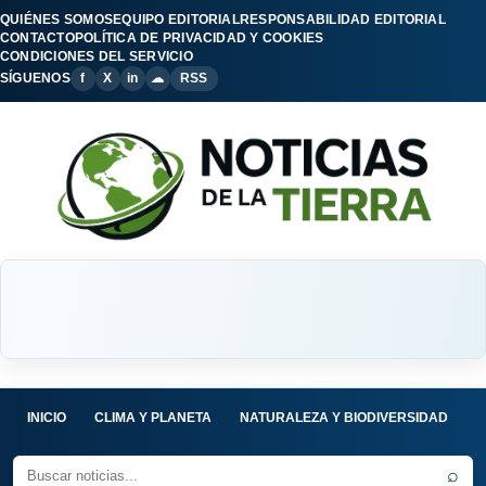
QUIÉNES SOMOS
EQUIPO EDITORIAL
RESPONSABILIDAD EDITORIAL
CONTACTO
POLÍTICA DE PRIVACIDAD Y COOKIES
CONDICIONES DEL SERVICIO
SÍGUENOS
f
X
in
☁
RSS
INICIO
CLIMA Y PLANETA
NATURALEZA Y BIODIVERSIDAD
C
⌕