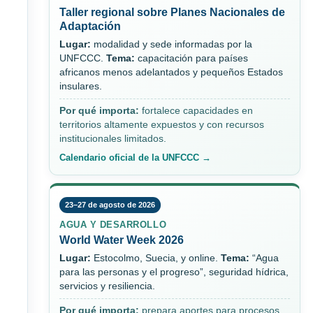
Taller regional sobre Planes Nacionales de
Adaptación
Lugar:
modalidad y sede informadas por la
UNFCCC.
Tema:
capacitación para países
africanos menos adelantados y pequeños Estados
insulares.
Por qué importa:
fortalece capacidades en
territorios altamente expuestos y con recursos
institucionales limitados.
Calendario oficial de la UNFCCC →
23–27 de agosto de 2026
AGUA Y DESARROLLO
World Water Week 2026
Lugar:
Estocolmo, Suecia, y online.
Tema:
“Agua
para las personas y el progreso”, seguridad hídrica,
servicios y resiliencia.
Por qué importa:
prepara aportes para procesos