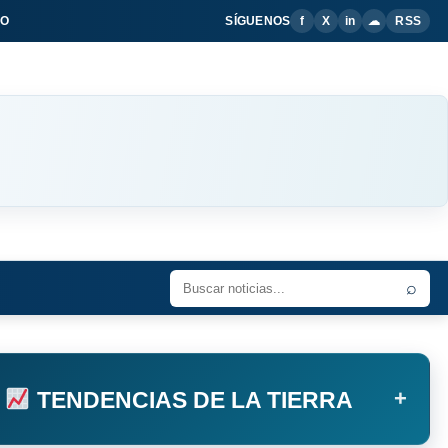
IO
SÍGUENOS
f
X
in
☁
RSS
⌕
+
TENDENCIAS DE LA TIERRA