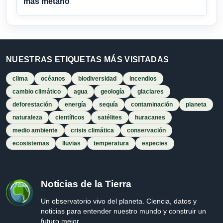
más metano
NUESTRAS ETIQUETAS MÁS VISITADAS
clima
océanos
biodiversidad
incendios
cambio climático
agua
geología
glaciares
deforestación
energía
sequía
contaminación
planeta
naturaleza
científicos
satélites
huracanes
medio ambiente
crisis climática
conservación
ecosistemas
lluvias
temperatura
especies
Noticias de la Tierra
Un observatorio vivo del planeta. Ciencia, datos y
noticias para entender nuestro mundo y construir un
futuro mejor.