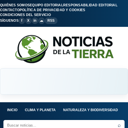
QUIÉNES SOMOS
EQUIPO EDITORIAL
RESPONSABILIDAD EDITORIAL
CONTACTO
POLÍTICA DE PRIVACIDAD Y COOKIES
CONDICIONES DEL SERVICIO
SÍGUENOS
f
X
in
☁
RSS
INICIO
CLIMA Y PLANETA
NATURALEZA Y BIODIVERSIDAD
C
⌕